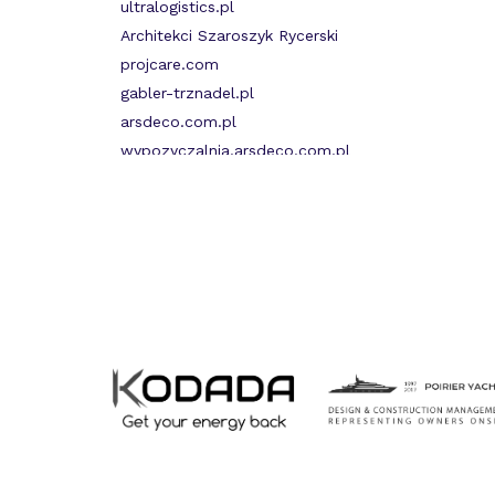
ultralogistics.pl
Architekci Szaroszyk Rycerski
projcare.com
gabler-trznadel.pl
arsdeco.com.pl
wypozyczalnia.arsdeco.com.pl
fiberlan.pl
sippoland.pl
all-mar.pl
avanti.pl
birabbit.com
dj-jazzy.pl
alelustro.pl
grand-security.pl
magnusanimus.pl
nojekfotograf.pl
malgorzatamech.pl