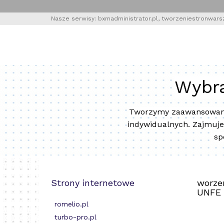
Nasze serwisy:
bxmadministrator.pl
,
tworzeniestronwars
Wybra
Tworzymy zaawansowane, 
indywidualnych. Zajmuj
sp
Strony internetowe
worze
UNFE
romelio.pl
turbo-pro.pl