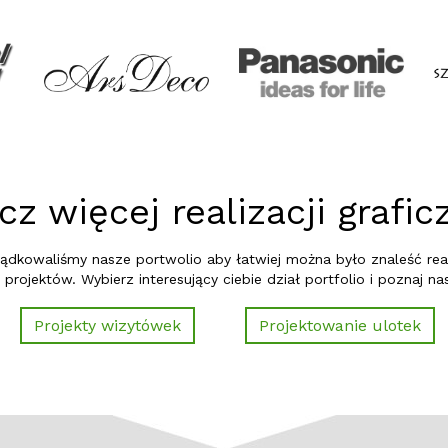
z więcej realizacji grafi
ądkowaliśmy nasze portwolio aby łatwiej można było znaleść reali
 projektów. Wybierz interesujący ciebie dział portfolio i poznaj nas
Projekty wizytówek
Projektowanie ulotek
em Zarządzania Treścią - BXM ADMINISTRATOR COLOR
ww.srkunfe.pl