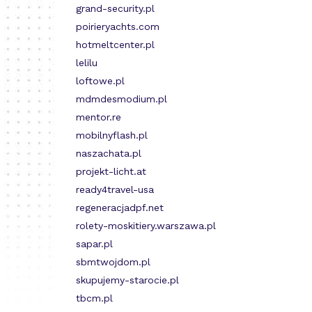
grand-security.pl
poirieryachts.com
hotmeltcenter.pl
lelilu
loftowe.pl
mdmdesmodium.pl
mentor.re
mobilnyflash.pl
naszachata.pl
projekt-licht.at
ready4travel-usa
regeneracjadpf.net
rolety-moskitiery.warszawa.pl
sapar.pl
sbmtwojdom.pl
skupujemy-starocie.pl
tbcm.pl