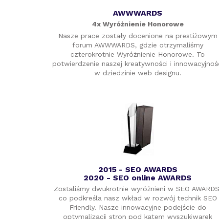
Books Styles
AWWWARDS
Inzomnia
4x Wyróżnienie Honorowe
MGallery
Nasze prace zostały docenione na prestiżowym
Santotaem
forum AWWWARDS, gdzie otrzymaliśmy
aner tile
czterokrotnie Wyróżnienie Honorowe. To
potwierdzenie naszej kreatywności i innowacyjnoś
hoss
w dziedzinie web designu.
dekokolor
Lehning
pompyciepla
Vygon
Linguatua szkoła włoskiego
klub urody
Salon Beauty Care
Arsbalonica
2015 - SEO AWARDS
2020 - SEO online AWARDS
wizazistyl.pl
Zostaliśmy dwukrotnie wyróżnieni w SEO AWARDS
PTU leczenie zabiegowe
co podkreśla nasz wkład w rozwój technik SEO
Larsan
Friendly. Nasze innowacyjne podejście do
optymalizacji stron pod kątem wyszukiwarek
SRKUNFE