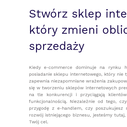
CZM Consulting
Stwórz sklep int
Metropolia Ogrodzeń
ślub na santorini
który zmieni obli
Pandomo
Oikos
Antica Signoria
sprzedaży
sklep dentystyczny
Ogrodzenia panelowe
projektowanie wnętrz
Kiedy e-commerce dominuje na rynku h
kupiedommagdalenka.pl
posiadanie sklepu internetowego, który nie t
meble
zapewnia niezapomniane wrażenia zakupowe.
bimbus
się w tworzeniu sklepów internetowych pre
skladnice harcerskie
na tle konkurencji i przyciągają klientó
drzwi bartycka
funkcjonalnością. Niezależnie od tego, cz
SDesign
przygodę z e-handlem, czy poszukujesz 
rozwój istniejącego biznesu, jesteśmy tutaj
Chhg
Twój cel.
Annum