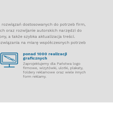
nduszami Emerytalnymi działa od 2002 r.
połecznie, dzięki aktywności swoich członków.
 Kapitalwego UNFE, na łamach którego można
szych wydarzeniach dotyczących rynku funduszy
h rozwiązań dostosowanych do potrzeb firm,
 zabiera głos w sprawach istotnych dla ochrony
ch oraz rozwijanie autorskich narzędzi do
.
ny, a także szybka aktualizacja treści.
 rozwiązania na miarę współczesnych potrzeb
ponad 1000 realizacji
graficznych
Zaprojektujemy dla Państwa logo
firmowe, wizytówki, ulotki, plakaty,
foldery reklamowe oraz wiele innych
form reklamy.