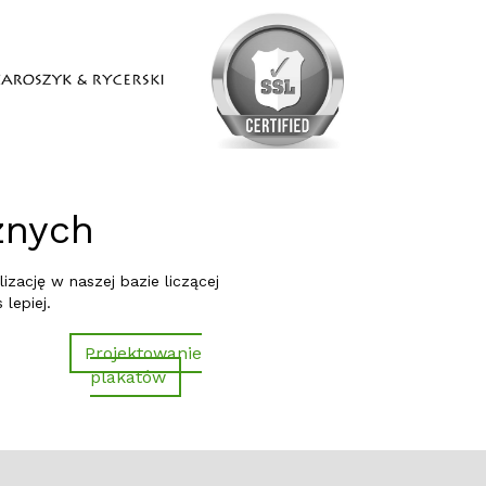
cznych
zację w naszej bazie liczącej
 lepiej.
Projektowanie
plakatów