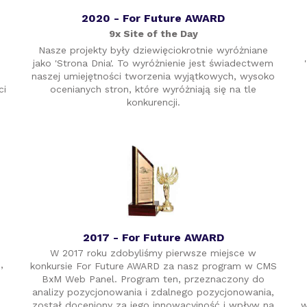
2020 - For Future AWARD
9x Site of the Day
Nasze projekty były dziewięciokrotnie wyróżniane
jako 'Strona Dnia'. To wyróżnienie jest świadectwem
naszej umiejętności tworzenia wyjątkowych, wysoko
ci
ocenianych stron, które wyróżniają się na tle
konkurencji.
2017 - For Future AWARD
W 2017 roku zdobyliśmy pierwsze miejsce w
,
konkursie For Future AWARD za nasz program w CMS
BxM Web Panel. Program ten, przeznaczony do
analizy pozycjonowania i zdalnego pozycjonowania,
został doceniony za jego innowacyjność i wpływ na
w