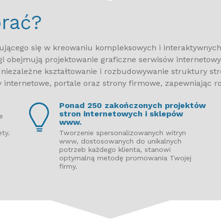
rać?
arzyszenie Rynków Kapitałowych Urzędu Nadzoru Nad Fu
rzyszenie jest organizacją pozarządową, działającą w całości s
arzyszenie wydaje Biuletyn Miesięczny Stowarzyszenia Rynku
źć informacje o działalności Stowarzyszenia oraz o najważniej
izującego się w kreowaniu kompleksowych i interaktywnyc
talnych w Polsce, rynku kapitalowego itp. Stowarzyszenie często
gi obejmują projektowanie graficzne serwisów internetowy
esu członkow OFE i rozwoju oszczędności emerytalnych w Polsce
 niezależne kształtowanie i rozbudowywanie struktury stro
y internetowe, portale oraz strony firmowe, zapewniając
Ponad 250 zakończonych projektów
Powrót realizacje
stron internetowych i sklepów
e
www.
ty.
Tworzenie spersonalizowanych witryn
www, dostosowanych do unikalnych
potrzeb każdego klienta, stanowi
optymalną metodę promowania Twojej
firmy.