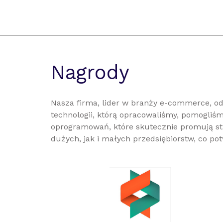
Impuls S.J.
Prawnik Warszawski
Kleproductions
Ribbon Craft
AMWA
Nagrody
mmstylistka.pl
Housing Corporation
apartamentdlarodziny.pl
Nasza firma, lider w branży e-commerce, od 
filolaosgalleries.com
technologii, którą opracowaliśmy, pomogli
Stokowiec Galleries
oprogramowań, które skutecznie promują st
Stokowiec Shop Online
dużych, jak i małych przedsiębiorstw, co po
sztuka dla sztuki
selected pictures
Trick of the day
Audyt ESG
Hrinvent
Armagisa Kataskieves