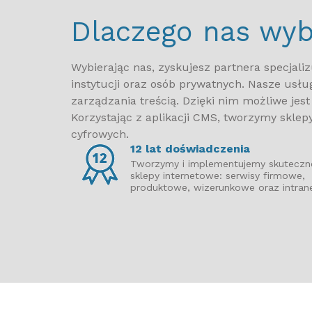
Danamed
Dlaczego nas wyb
Stow
Extruckt
Stowa
Stow
art6.pl
znale
Wybierając nas, zyskujesz partnera specjal
biuro rachunkowe
emery
instytucji oraz osób prywatnych. Nasze usłu
przedszkolembf.pl
inter
zarządzania treścią. Dzięki nim możliwe jest
BMFotograf.pl
Korzystając z aplikacji CMS, tworzymy sklep
mikro cement
cyfrowych.
marmo styl
12 lat doświadczenia
kancelariakupczynski.pl
Tworzymy i implementujemy skuteczn
sklepy internetowe: serwisy firmowe,
wycieczkidostanow.pl
produktowe, wizerunkowe oraz intrane
aner
biuro podróży
Kancelaria Warszawa
ślub za granicą
artykuły do biura
oil4you
slub-w-grecji.pl