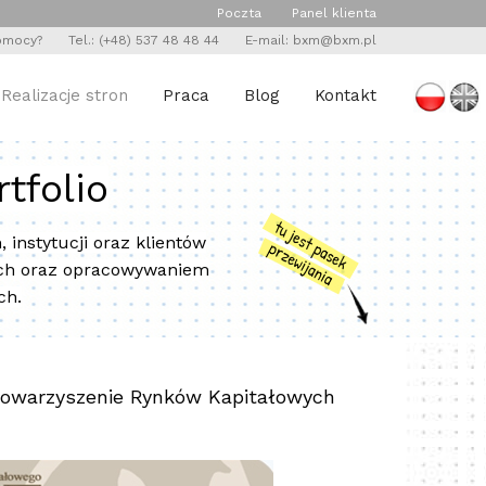
Poczta Panel klienta
 pomocy?
Tel.: (+48)
537 48 48 44
E-mail:
bxm@bxm.pl
Realizacje stron
Praca
Blog
Kontakt
tfolio
instytucji oraz klientów
ych oraz opracowywaniem
ch.
Stowarzyszenie Rynków Kapitałowych