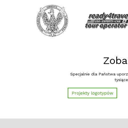
metamorphosis detox
odkwaszanie.pl
lml.pl
pozyczki care
nwio.pl
Skrzydelska
impuls
biznesiekologia
Zobac
slubwgrecji.com
hrinvent.pl
Specjalnie dla Państwa uporz
stylistka
tysiące
comment
salon urody
Projekty logotypów
dkolor
private jet
Syst
Arsdeco
w
kodada
Url:
administrator nieruchomości